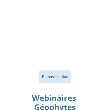
diversifier et renouveler les 
regards pour embrasser les 
pratiques” a eu lieu à l'Université 
du Mans en présentiel et distanciel, 
du 16 au 18 novembre 2022.
Un événement du réseau est en 
cours d'organisation et se tiendra 
courant 2026 en bi-sites.
En savoir plus
Webinaires 
Géophytes