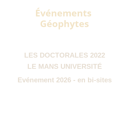
Événements 
Géophytes
LES DOCTORALES 2022
LE MANS UNIVERSITÉ
Evénement 2026 - en bi-sites
Organisé sous l'ancien nom du 
réseau, le colloque intitulé 
“Épistémologie, méthodologie et 
réflexivité en géographie : 